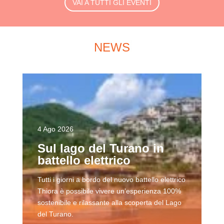
VAI A TUTTI GLI EVENTI
NEWS
4 Ago 2026
Sul lago del Turano in
battello elettrico
Tutti i giorni a bordo del nuovo battello elettrico
Thiora è possibile vivere un’esperienza 100%
sostenibile e rilassante alla scoperta del Lago
del Turano.