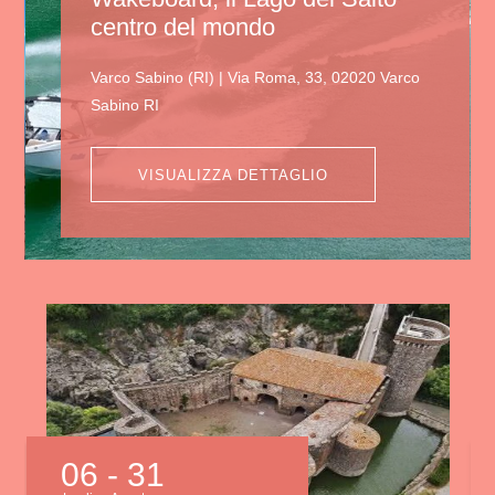
centro del mondo
Varco Sabino (RI) | Via Roma, 33, 02020 Varco
Sabino RI
VISUALIZZA DETTAGLIO
06
- 31