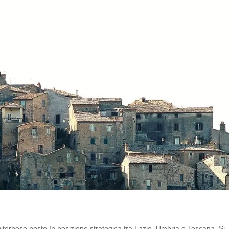
 viterbese posto In posizione strategica tra Lazio, Umbria e Toscana. Si