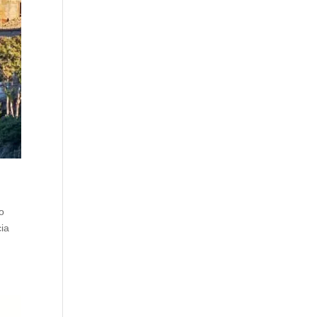
go
cia