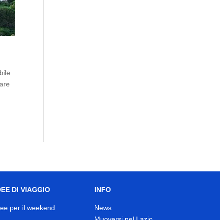
bile
Mare
DEE DI VIAGGIO
INFO
dee per il weekend
News
Muoversi nel Lazio