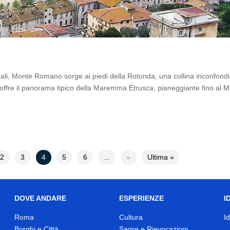
rali, Monte Romano sorge ai piedi della Rotonda, una collina inconfondi
 offre il panorama tipico della Maremma Etrusca, pianeggiante fino al 
2
3
4
5
6
...
»
Ultima »
DOVE ANDARE
ESPERIENZE
I
Roma
Cultura
I
Borghi e Città
Sagre e Rievocazioni