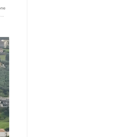
one
...