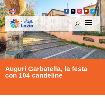
Auguri Garbatella, la festa
con 104 candeline