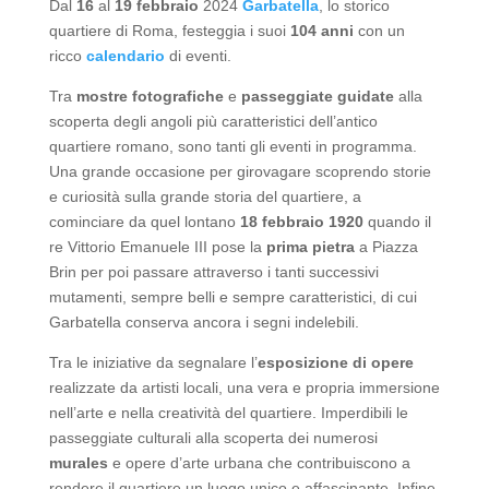
Dal
16
al
19 febbraio
2024
Garbatella
, lo storico
quartiere di Roma, festeggia i suoi
104 anni
con un
ricco
calendario
di eventi.
Tra
mostre fotografiche
e
passeggiate guidate
alla
scoperta degli angoli più caratteristici dell’antico
quartiere romano, sono tanti gli eventi in programma.
Una grande occasione per girovagare scoprendo storie
e curiosità sulla grande storia del quartiere, a
cominciare da quel lontano
18 febbraio 1920
quando il
re Vittorio Emanuele III pose la
prima pietra
a Piazza
Brin per poi passare attraverso i tanti successivi
mutamenti, sempre belli e sempre caratteristici, di cui
Garbatella conserva ancora i segni indelebili.
Tra le iniziative da segnalare l’
esposizione di opere
realizzate da artisti locali, una vera e propria immersione
nell’arte e nella creatività del quartiere. Imperdibili le
passeggiate culturali alla scoperta dei numerosi
murales
e opere d’arte urbana che contribuiscono a
rendere il quartiere un luogo unico e affascinante. Infine,