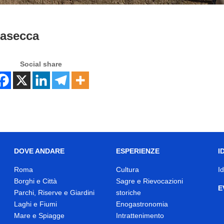
casecca
Social share
DOVE ANDARE
ESPERIENZE
I
Roma
Cultura
I
Borghi e Città
Sagre e Rievocazioni
E
Parchi, Riserve e Giardini
storiche
Laghi e Fiumi
Enogastronomia
Mare e Spiagge
Intrattenimento