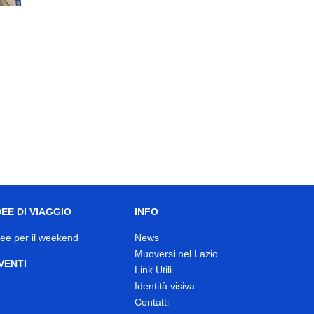
DEE DI VIAGGIO
INFO
dee per il weekend
News
Muoversi nel Lazio
VENTI
Link Utili
Identità visiva
Contatti