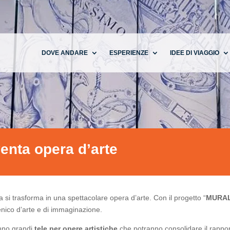
DOVE ANDARE
ESPERIENZE
IDEE DI VIAGGIO
venta opera d’arte
 si trasforma in una spettacolare opera d’arte. Con il progetto “
MURALE
enico d’arte e di immaginazione.
nno grandi
tele per opere artistiche
che potranno consolidare il rappo