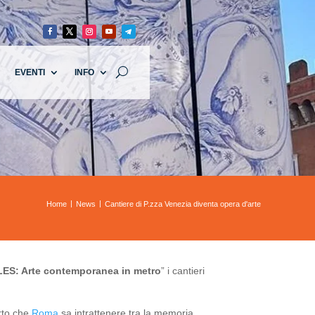
EVENTI
INFO
Home
News
Cantiere di P.zza Venezia diventa opera d'arte
S: Arte contemporanea in metro
” i cantieri
rto che
Roma
sa intrattenere tra la memoria