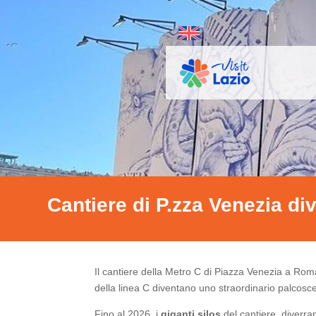
Cantiere di P.zza Venezia di
Il cantiere della Metro C di Piazza Venezia a Roma
della linea C diventano uno straordinario palcosc
Fino al 2026, i
giganti silos
del cantiere, diverra