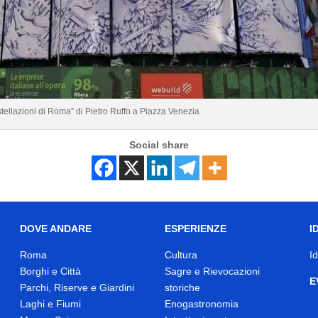
tellazioni di Roma” di Pietro Ruffo a Piazza Venezia
Social share
DOVE ANDARE
ESPERIENZE
I
Roma
Cultura
I
Borghi e Città
Sagre e Rievocazioni
E
Parchi, Riserve e Giardini
storiche
Laghi e Fiumi
Enogastronomia