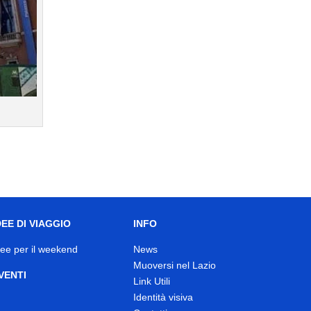
DEE DI VIAGGIO
INFO
dee per il weekend
News
Muoversi nel Lazio
VENTI
Link Utili
Identità visiva