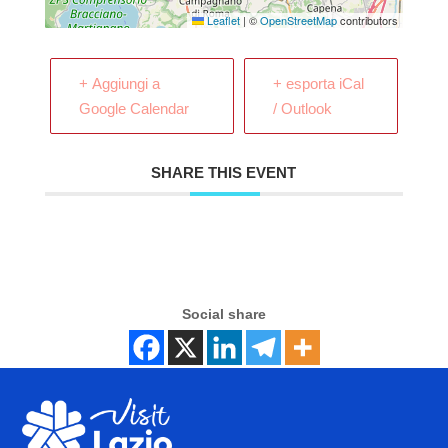
Leaflet
|
©
OpenStreetMap
contributors
+ Aggiungi a
+ esporta iCal
Google Calendar
/ Outlook
SHARE THIS EVENT
Social share