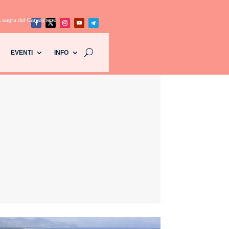
a sagra del Canascione
EVENTI
INFO