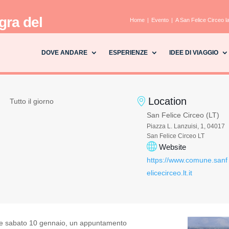
gra del
Home
Evento
A San Felice Circeo l
DOVE ANDARE
ESPERIENZE
IDEE DI VIAGGIO
Location
Tutto il giorno
San Felice Circeo (LT)
Piazza L. Lanzuisi, 1, 04017
San Felice Circeo LT
Website
https://www.comune.sanf
elicecirceo.lt.it
ne sabato 10 gennaio, un appuntamento