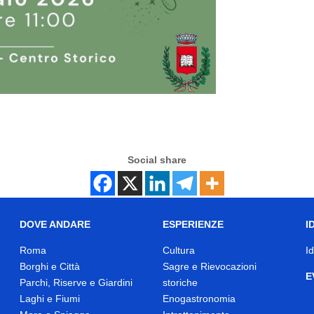
Social share
DOVE ANDARE
ESPERIENZE
I
Roma
Cultura
I
Borghi e Città
Sagre e Rievocazioni
E
Parchi, Riserve e Giardini
storiche
Laghi e Fiumi
Enogastronomia