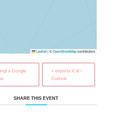
Leaflet
|
©
OpenStreetMap
contributors
ungi a Google
+ esporta iCal /
ar
Outlook
SHARE THIS EVENT