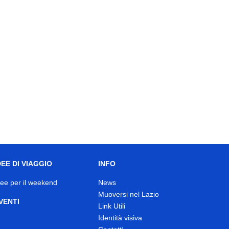
DEE DI VIAGGIO
INFO
dee per il weekend
News
Muoversi nel Lazio
VENTI
Link Utili
Identità visiva