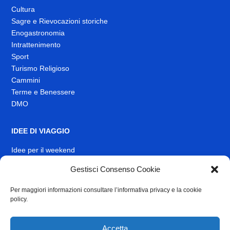
Cultura
Sagre e Rievocazioni storiche
Enogastronomia
Intrattenimento
Sport
Turismo Religioso
Cammini
Terme e Benessere
DMO
IDEE DI VIAGGIO
Idee per il weekend
Gestisci Consenso Cookie
EVENTI
Per maggiori informazioni consultare l’informativa privacy e la cookie
INFO
policy.
News
Muoversi nel Lazio
Accetta