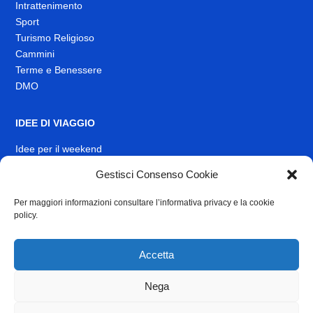
Intrattenimento
Sport
Turismo Religioso
Cammini
Terme e Benessere
DMO
IDEE DI VIAGGIO
Idee per il weekend
Gestisci Consenso Cookie
EVENTI
Per maggiori informazioni consultare l’informativa privacy e la cookie
INFO
policy.
News
Muoversi nel Lazio
Accetta
Link Utili
Nega
Identità visiva
Contatti