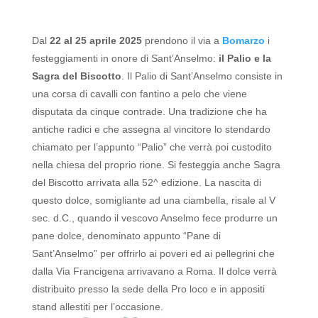
Dal
22 al 25 aprile 2025
prendono il via a
Bomarzo
i
festeggiamenti in onore di Sant’Anselmo:
il Palio e la
Sagra del Biscotto
.
Il Palio di Sant’Anselmo consiste in
una corsa di cavalli con fantino a pelo che viene
disputata da cinque contrade. Una tradizione che ha
antiche radici e che assegna al vincitore lo stendardo
chiamato per l’appunto “Palio” che verrà poi custodito
nella chiesa del proprio rione. Si festeggia anche Sagra
del Biscotto arrivata alla 52^ edizione.
La nascita di
questo dolce, somigliante ad una ciambella, risale al V
sec. d.C., quando il vescovo Anselmo fece produrre un
pane dolce, denominato appunto “Pane di
Sant’Anselmo” per offrirlo ai poveri ed ai pellegrini che
dalla Via Francigena arrivavano a Roma.
Il dolce verrà
distribuito presso la sede della Pro loco e in appositi
stand allestiti per l’occasione.