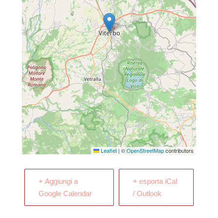
Leaflet
|
©
OpenStreetMap
contributors
+ Aggiungi a
+ esporta iCal
Google Calendar
/ Outlook