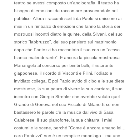
teatro se avessi composto un’angiografia.
Il teatro ha
bisogno di emozioni da raccontare provocandole nel
pubblico. Allora i racconti scritti da Paolo si uniscono ai
miei in un rimbalzo di emozioni che fanno la storia dei
mostruosi incontri dietro le quinte, della Silvani, del suo
storico “labbruzzo”, del suo pensiero sul matrimonio
dopo che Fantozzi ha raccontato il suo con un “cesso
bianco maleodorante”.
E ancora la piccola mostruosa
Mariangela al concorso per bimbi belli, il ristorante
giapponese, il ricordo di Visconti e Filini, l’odiato e
invidiato collega.
E poi Paolo avido di cibo e le sue diete
mostruose, la sua paura di vivere la sua carriera, il suo
incontro con Giorgio Strehler che avrebbe voluto quel
Grande di Genova nel suo Piccolo di Milano.E se non
bastassero le parole c’è la musica dal vivo di Sasà
Calabrese. Il suo pianoforte, la sua chitarra, i miei
costumi e le scene, perché “Come è ancora umano lei…
caro Fantozzi” non è un semplice monologo…ma uno