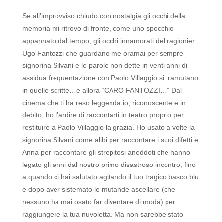
Se all’improvviso chiudo con nostalgia gli occhi della
memoria mi ritrovo di fronte, come uno specchio
appannato dal tempo, gli occhi innamorati del ragionier
Ugo Fantozzi che guardano me oramai per sempre
signorina Silvani e le parole non dette in venti anni di
assidua frequentazione con Paolo Villaggio si tramutano
in quelle scritte…e allora “CARO FANTOZZI…”
Dal
cinema che ti ha reso leggenda io, riconoscente e in
debito, ho l’ardire di raccontarti in teatro proprio per
restituire a Paolo Villaggio la grazia. Ho usato a volte la
signorina Silvani come alibi per raccontare i suoi difetti e
Anna per raccontare gli strepitosi aneddoti che hanno
legato gli anni dal nostro primo disastroso incontro, fino
a quando ci hai salutato agitando il tuo tragico basco blu
e dopo aver sistemato le mutande ascellare (che
nessuno ha mai osato far diventare di moda) per
raggiungere la tua nuvoletta. Ma non sarebbe stato