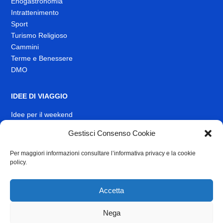
Enogastronomia
Intrattenimento
Sport
Turismo Religioso
Cammini
Terme e Benessere
DMO
IDEE DI VIAGGIO
Idee per il weekend
EVENTI
Gestisci Consenso Cookie
Per maggiori informazioni consultare l’informativa privacy e la cookie
INFO
policy.
News
Muoversi nel Lazio
Accetta
Link Utili
Identità visiva
Nega