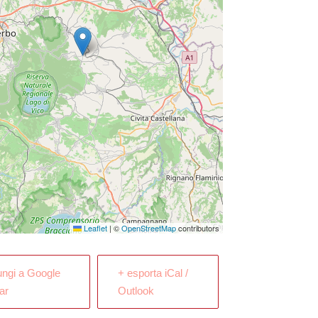
Leaflet
|
©
OpenStreetMap
contributors
ungi a Google
+ esporta iCal /
ar
Outlook