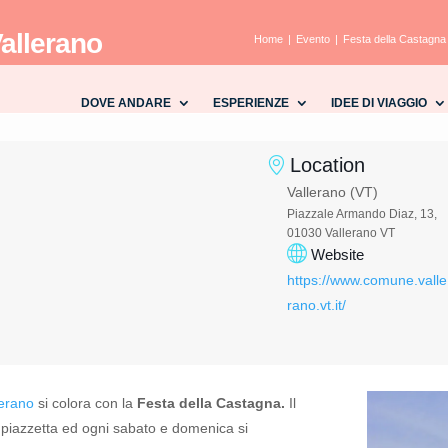
Vallerano
Home
Evento
Festa della Castagna 
DOVE ANDARE
ESPERIENZE
IDEE DI VIAGGIO
Location
Vallerano (VT)
Piazzale Armando Diaz, 13,
01030 Vallerano VT
Website
https://www.comune.valle
rano.vt.it/
lerano
si colora con la
Festa della Castagna.
Il
 piazzetta ed ogni sabato e domenica si