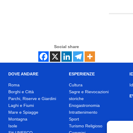
Social share
DOVE ANDARE
ESPERIENZE
I
Roma
Cultura
I
Borghi e Città
Sagre e Rievocazioni
E
Parchi, Riserve e Giardini
storiche
Laghi e Fiumi
Enogastronomia
Mare e Spiagge
Intrattenimento
Montagna
Sport
Isole
Turismo Religioso
Siti UNESCO
Cammini