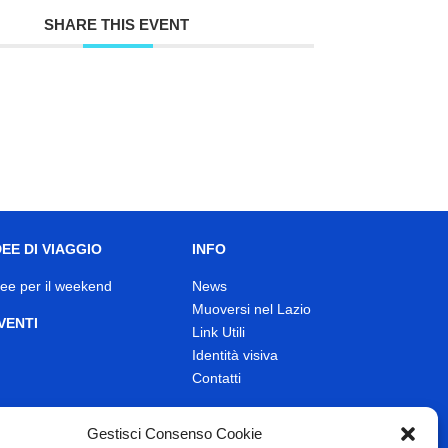
SHARE THIS EVENT
DEE DI VIAGGIO
INFO
dee per il weekend
News
Muoversi nel Lazio
VENTI
Link Utili
Identità visiva
Contatti
Gestisci Consenso Cookie