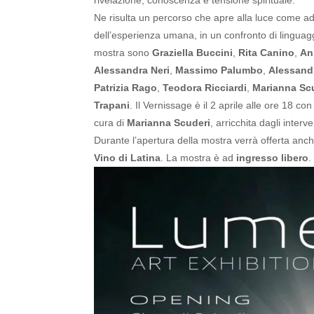
rivelazione, conoscenza e tensione spirituale.
Ne risulta un percorso che apre alla luce come 
dell’esperienza umana, in un confronto di linguaggi
mostra sono
Graziella Buccini
,
Rita Canino
,
An
Alessandra Neri
,
Massimo Palumbo
,
Alessand
Patrizia Rago
,
Teodora Ricciardi
,
Marianna Sc
Trapani
.
Il Vernissage è il 2 aprile alle ore 18 
cura di
Marianna Scuderi
, arricchita dagli interven
Durante l’apertura della mostra verrà offerta anc
Vino di Latina
.
La mostra è ad
ingresso libero
.