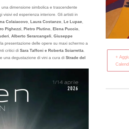
ad una dimensione simbolica e trascendente
 visivi ed esperienza interiore.
Gli artisti in
na Colaiacovo
,
Laura Costanzo
,
Le Lupae
,
ro Pighezzi
,
Pietro Plutino
,
Elena Puccio
,
uderi
,
Alberto Serarcangeli
,
Giuseppe
con la presentazione delle opere su maxi schermo a
ti critici di
Sara Taffoni e Roberta Sciarretta
.
+ Aggi
he una degustazione di vini a cura di
Strade del
Calend