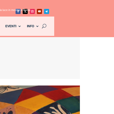
 la luce in mostra a Roma
EVENTI
INFO