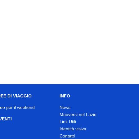
DEE DI VIAGGIO
INFO
dee per il weekend
News
Muoversi nel Lazio
VENTI
Link Utili
Identità visiva
Contatti