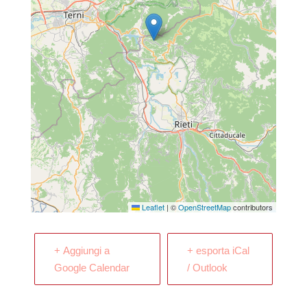
Leaflet
|
©
OpenStreetMap
contributors
+ Aggiungi a
+ esporta iCal
Google Calendar
/ Outlook