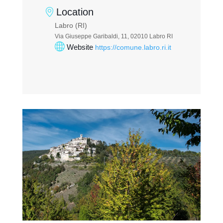
Location
Labro (RI)
Via Giuseppe Garibaldi, 11, 02010 Labro RI
Website
https://comune.labro.ri.it