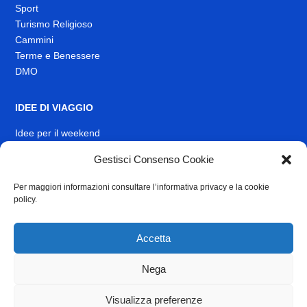
Sport
Turismo Religioso
Cammini
Terme e Benessere
DMO
IDEE DI VIAGGIO
Idee per il weekend
EVENTI
Gestisci Consenso Cookie
Per maggiori informazioni consultare l’informativa privacy e la cookie
INFO
policy.
News
Muoversi nel Lazio
Accetta
Link Utili
Identità visiva
Nega
Contatti
Visualizza preferenze