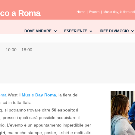
isco a Roma
Home
Evento
Music day, la fiera d
DOVE ANDARE
ESPERIENZE
IDEE DI VIAGGIO
10:00 – 18:00
oma
West il
Music Day Roma
, la fiera del
 cd in tutta Italia.
q, si potranno trovare oltre
50 espositori
, presso i quali sarà possibile acquistare il
rio.
L’evento è un appuntamento imperdibile per
iri
, ma anche stampe, poster, t-shirt e molti altri