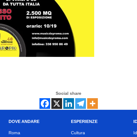
Social share
DOVE ANDARE
ESPERIENZE
I
Roma
Cultura
I