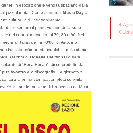
o i generi in esposizione e vendita spaziano dalla
dal jazz al metal.
Come sempre il
Music Day
è
i culturali e di intrattenimento.
+ Aggi
lieta di presentare il primo volume della serie
Calend
igle dei cartoni animati anni 70, 80 e 90. Nel
media all’italiana anni 70/80” di
Antonio
nno lasciato un’impronta indelebile nella storia
ica 8 febbraio,
Donella Del Monaco
sarà
e colorato di “Rosa Rosae”, disco prodotto da
Opus Avantra
alla discografia. La giornata si
esenterà la prima stampa completa su vinile
New York”, per le musiche di Francesco de Masi.