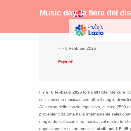
Music day, la fiera del d
7 – 8 Febbraio 2026
Expired!
Il
7
e l’
8 febbraio 2026
torna all’Hotel Mercure
R
collezionismo musicale che offre il meglio di vinili e
All’interno dello spazio espositivo, di circa 2500 m
provenienti da tutta Italia attentamente selezionati
meglio del collezionismo musical sul nostro territo
appassionati e cultori musicali:
vinili
,
cd
,
LP
,
45 g