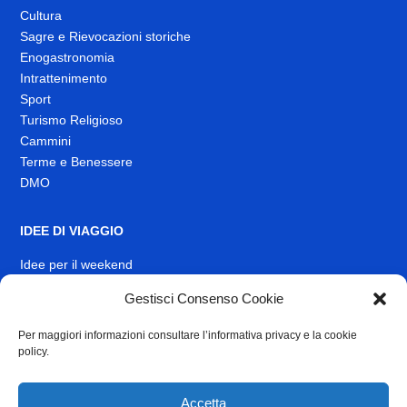
Cultura
Sagre e Rievocazioni storiche
Enogastronomia
Intrattenimento
Sport
Turismo Religioso
Cammini
Terme e Benessere
DMO
IDEE DI VIAGGIO
Idee per il weekend
Gestisci Consenso Cookie
EVENTI
Per maggiori informazioni consultare l’informativa privacy e la cookie
INFO
policy.
News
Muoversi nel Lazio
Accetta