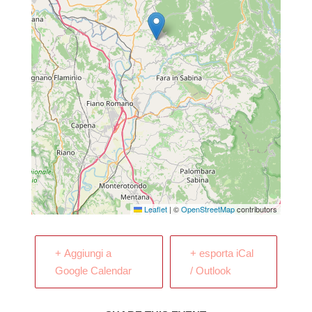
Leaflet
|
©
OpenStreetMap
contributors
+ Aggiungi a
+ esporta iCal
Google Calendar
/ Outlook