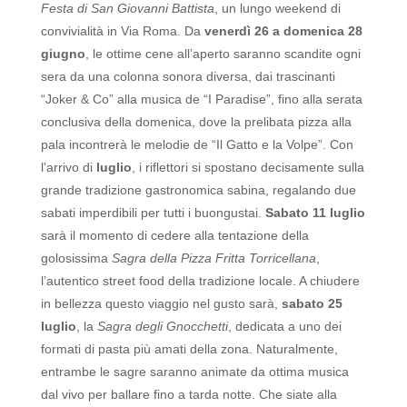
Festa di San Giovanni Battista
, un lungo weekend di
convivialità in Via Roma. Da
venerdì 26 a domenica 28
giugno
, le ottime cene all’aperto saranno scandite ogni
sera da una colonna sonora diversa, dai trascinanti
“Joker & Co” alla musica de “I Paradise”, fino alla serata
conclusiva della domenica, dove la prelibata pizza alla
pala incontrerà le melodie de “Il Gatto e la Volpe”.
Con
l’arrivo di
luglio
, i riflettori si spostano decisamente sulla
grande tradizione gastronomica sabina, regalando due
sabati imperdibili per tutti i buongustai.
Sabato 11 luglio
sarà il momento di cedere alla tentazione della
golosissima
Sagra della Pizza Fritta Torricellana
,
l’autentico street food della tradizione locale. A chiudere
in bellezza questo viaggio nel gusto sarà,
sabato 25
luglio
, la
Sagra degli Gnocchetti
, dedicata a uno dei
formati di pasta più amati della zona. Naturalmente,
entrambe le sagre saranno animate da ottima musica
dal vivo per ballare fino a tarda notte.
Che siate alla