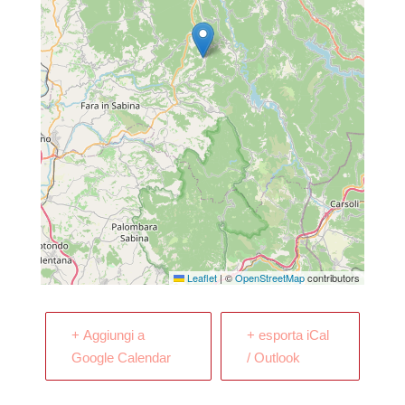
Leaflet
|
©
OpenStreetMap
contributors
+ Aggiungi a
+ esporta iCal
Google Calendar
/ Outlook