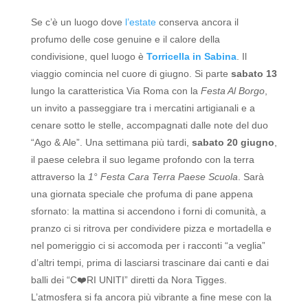
Se c’è un luogo dove
l’estate
conserva ancora il
profumo delle cose genuine e il calore della
condivisione, quel luogo è
Torricella in Sabina
.
Il
viaggio comincia nel cuore di giugno. Si parte
sabato 13
lungo la caratteristica Via Roma con la
Festa Al Borgo
,
un invito a passeggiare tra i mercatini artigianali e a
cenare sotto le stelle, accompagnati dalle note del duo
“Ago & Ale”. Una settimana più tardi,
sabato 20 giugno
,
il paese celebra il suo legame profondo con la terra
attraverso la
1° Festa Cara Terra Paese Scuola
. Sarà
una giornata speciale che profuma di pane appena
sfornato: la mattina si accendono i forni di comunità, a
pranzo ci si ritrova per condividere pizza e mortadella e
nel pomeriggio ci si accomoda per i racconti “a veglia”
d’altri tempi, prima di lasciarsi trascinare dai canti e dai
balli dei “C❤️RI UNITI” diretti da Nora Tigges.
L’atmosfera si fa ancora più vibrante a fine mese con la