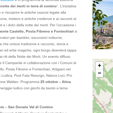
 notte
dei morti in terra di comino
”.
L’iniziativa
 e riscoprire le antiche usanze legate alla
ria, mistero e antiche credenze e ai racconti al
ti e i dolci della notte dei morti.
Per l’occasione i
onte Castello, Posta Fibreno e Fontechiari
si
ratori per bambini, escursioni notturne,
 che unisce tradizione e racconto, storia e
nnari ed erbe magiche, ogni borgo diventerà tappa
 riti della Notte dei Morti.
Un evento diffuso
 Il Campanile in collaborazione con i Comuni di
+
o, Posta Fibreno e Fontechiari, Artigiani nel
−
na Ludica, Post Fata Resurgo, Natura Loci, Pro
zione Walden.
Programma
25 ottobre – Atina
riggio ludico con giochi da tavolo a tema
bre – San Donato Val di Comino