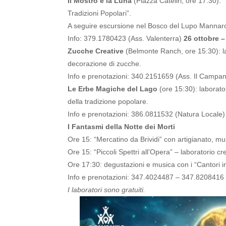
Il Mostro e la Luna
(Piazza Cateliri, ore 17:30): 
Tradizioni Popolari”.
A seguire escursione nel Bosco del Lupo Mannaro
Info: 379.1780423 (Ass. Valenterra)
26 ottobre 
Zucche Creative
(Belmonte Ranch, ore 15:30): la
decorazione di zucche.
Info e prenotazioni: 340.2151659 (Ass. Il Campan
Le Erbe Magiche del Lago
(ore 15:30): laborato
della tradizione popolare.
Info e prenotazioni: 386.0811532 (Natura Locale)
I Fantasmi della Notte dei Morti
Ore 15: “Mercatino da Brividi” con artigianato, mu
Ore 15: “Piccoli Spettri all’Opera” – laboratorio c
Ore 17:30: degustazioni e musica con i “Cantori i
Info e prenotazioni: 347.4024487 – 347.8208416 
I laboratori sono gratuiti.