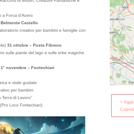
“Racconti di Mostri, Creature Fantastiche e
 a Forca d’Acero.
– Belmonte Castello
boratorio creativo per bambini e famiglie con
ile)
31 ottobre – Posta Fibreno
rio sulle piante del lago e sulle erbe magiche
1° novembre – Fontechiari
sica e visite guidate
reativo per bambini
n Terra di Lavoro”
+ Aggi
(Pro Loco Fontechiari)
Calend