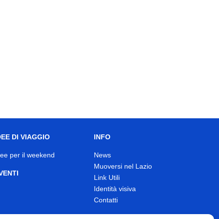
DEE DI VIAGGIO
INFO
dee per il weekend
News
Muoversi nel Lazio
VENTI
Link Utili
Identità visiva
Contatti