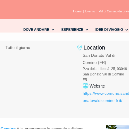
Home
Evento
Val di Comino da brivi
DOVE ANDARE
ESPERIENZE
IDEE DI VIAGGIO
Location
Tutto il giorno
San Donato Val di
Comino (FR)
P.za della Libertà, 25, 03046
San Donato Val di Comino
FR
Website
https://www.comune.san
onatovaldicomino.fr.it/
i Comino
è in programma la seconda edizione