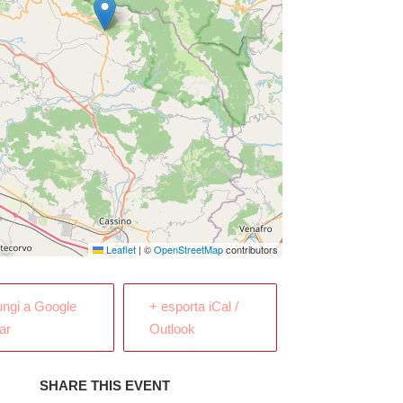
Leaflet
|
©
OpenStreetMap
contributors
ungi a Google
+ esporta iCal /
ar
Outlook
SHARE THIS EVENT