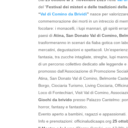
del “
Festival dei misteri e delle tradizioni
della
“
Val di Comino da Brividi
”
nasce per valorizzare
commemorazione dei morti in un intreccio di memo
focolare: i monacelli, i lupi mannari, gli spiriti erran
paesi di
Atina, San Donato Val di Comino, Belm
trasformeranno in scenari da fiaba gotica con labo
mercatini, degustazioni e spettacoli.
Un’esperienza
fantasia, tra zucche intagliate, streghe, lupi ma
di un percorso collettivo dedicato alle leggende e ai
promosso dall’Associazione di Promozione Sociale
Atina, San Donato Val di Comino, Belmonte Castell
Borgo, Ciociaria Turismo, Living Ciociaria, Offici
Loco di Fontechiari, Visit Val di Comino, Associa
Giochi da brivido
presso Palazzo Cantelmo: pome
horror, fantasy e fantastico.
Evento aperto a bambini, ragazzi e appassionati.
Info e prenotazioni: officinaludicaaps.org
25 otto