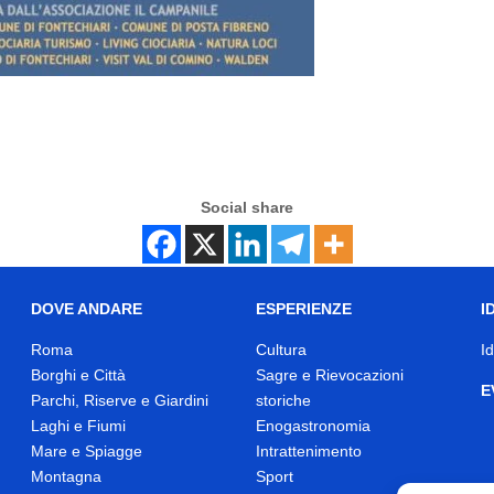
Social share
DOVE ANDARE
ESPERIENZE
I
Roma
Cultura
I
Borghi e Città
Sagre e Rievocazioni
E
Parchi, Riserve e Giardini
storiche
Laghi e Fiumi
Enogastronomia
Mare e Spiagge
Intrattenimento
Montagna
Sport