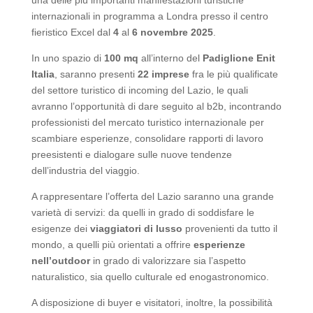
una delle più importanti manifestazioni turistiche
internazionali in programma a Londra presso il centro
fieristico Excel dal
4
al
6 novembre 2025
.
In uno spazio di
100 mq
all’interno del
Padiglione Enit
Italia
, saranno presenti
22 imprese
fra le più qualificate
del settore turistico di incoming del Lazio, le quali
avranno l’opportunità di dare seguito al b2b, incontrando
professionisti del mercato turistico internazionale per
scambiare esperienze, consolidare rapporti di lavoro
preesistenti e dialogare sulle nuove tendenze
dell’industria del viaggio.
A rappresentare l’offerta del Lazio saranno una grande
varietà di servizi: da quelli in grado di soddisfare le
esigenze dei
viaggiatori di lusso
provenienti da tutto il
mondo, a quelli più orientati a offrire
esperienze
nell’outdoor
in grado di valorizzare sia l’aspetto
naturalistico, sia quello culturale ed enogastronomico.
A disposizione di buyer e visitatori, inoltre, la possibilità