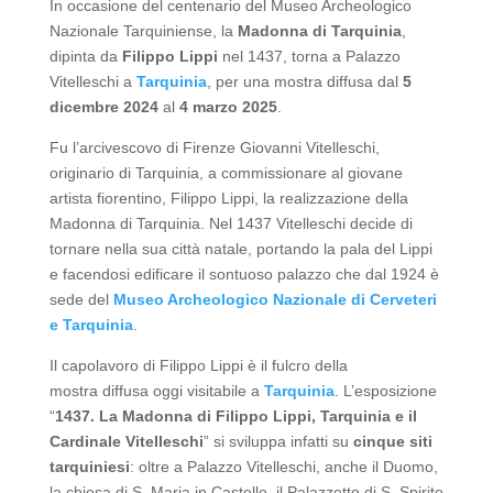
In occasione del centenario del Museo Archeologico
Nazionale Tarquiniense, la
Madonna di Tarquinia
,
dipinta da
Filippo Lippi
nel 1437, torna a Palazzo
Vitelleschi a
Tarquinia
, per una mostra diffusa dal
5
dicembre 2024
al
4 marzo 2025
.
Fu l’arcivescovo di Firenze Giovanni Vitelleschi,
originario di Tarquinia, a commissionare al giovane
artista fiorentino, Filippo Lippi, la realizzazione della
Madonna di Tarquinia. Nel 1437 Vitelleschi decide di
tornare nella sua città natale, portando la pala del Lippi
e facendosi edificare il sontuoso palazzo che dal 1924 è
sede del
Museo Archeologico Nazionale di Cerveteri
e Tarquinia
.
Il capolavoro di Filippo Lippi è il fulcro della
mostra diffusa oggi visitabile a
Tarquinia
. L’esposizione
“
1437. La Madonna di Filippo Lippi, Tarquinia e il
Cardinale Vitelleschi
” si sviluppa infatti su
cinque siti
tarquiniesi
: oltre a Palazzo Vitelleschi, anche il Duomo,
la chiesa di S. Maria in Castello, il Palazzetto di S. Spirito