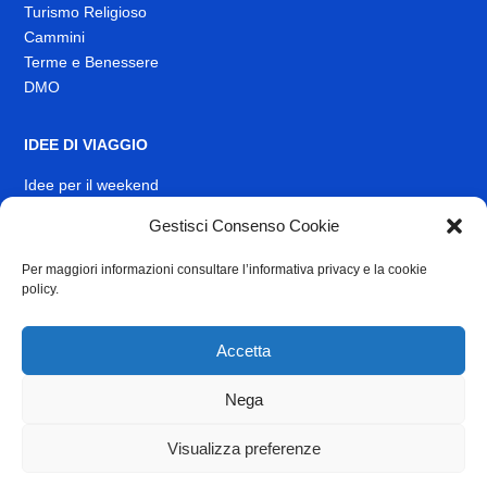
Turismo Religioso
Cammini
Terme e Benessere
DMO
IDEE DI VIAGGIO
Idee per il weekend
EVENTI
Gestisci Consenso Cookie
Per maggiori informazioni consultare l’informativa privacy e la cookie
INFO
policy.
News
Muoversi nel Lazio
Accetta
Link Utili
Identità visiva
Nega
Contatti
Visualizza preferenze
Privacy
e
Cookie Policy