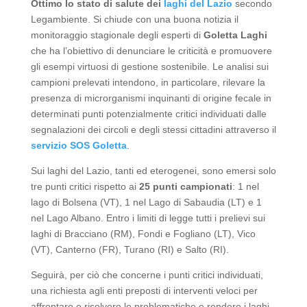
Ottimo lo stato di salute dei
laghi del Lazio
secondo
Legambiente. Si chiude con una buona notizia il
monitoraggio stagionale degli esperti di
Goletta Laghi
che ha l’obiettivo di denunciare le criticità e promuovere
gli esempi virtuosi di gestione sostenibile. Le analisi sui
campioni prelevati intendono, in particolare, rilevare la
presenza di microrganismi inquinanti di origine fecale in
determinati punti potenzialmente critici individuati dalle
segnalazioni dei circoli e degli stessi cittadini attraverso il
servizio SOS Goletta
.
Sui laghi del Lazio, tanti ed eterogenei, sono emersi solo
tre punti critici rispetto ai
25 punti campionati
: 1 nel
lago di Bolsena (VT), 1 nel Lago di Sabaudia (LT) e 1
nel Lago Albano. Entro i limiti di legge tutti i prelievi sui
laghi di Bracciano (RM), Fondi e Fogliano (LT), Vico
(VT), Canterno (FR), Turano (RI) e Salto (RI).
Seguirà, per ciò che concerne i punti critici individuati,
una richiesta agli enti preposti di interventi veloci per
affrontare e risolvere le problematiche e rendere i laghi