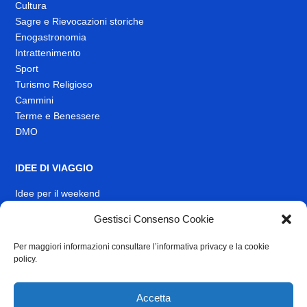
Cultura
Sagre e Rievocazioni storiche
Enogastronomia
Intrattenimento
Sport
Turismo Religioso
Cammini
Terme e Benessere
DMO
IDEE DI VIAGGIO
Idee per il weekend
Gestisci Consenso Cookie
EVENTI
Per maggiori informazioni consultare l’informativa privacy e la cookie
INFO
policy.
News
Muoversi nel Lazio
Accetta