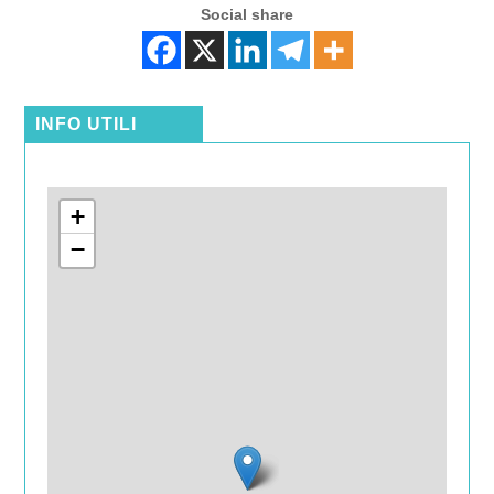
Social share
INFO UTILI
+
−