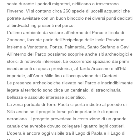
sosta durante i periodi migratori, nidificano o trascorrono
l’inverno. Vi si contano circa 260 specie di uccelli acquatici che
potrete avvistare con un buon binocolo nei diversi punti dedicati
al birdwatching presenti nel parco.
L’ultimo ambiente da visitare all’interno del Parco è l’isola di
Zannone, facente parte dell’Arcipelago delle Isole Ponziane
insieme a Ventotene, Ponza, Palmarola, Santo Stefano e Gavi.
All’interno del Parco possiamo scoprire anche siti archeologici e
storici di notevole interesse. Le occorrenze spaziano dai primi
insediamenti di epoca preistorica, al Tardo Arcaismo e all’Età
imperiale, all’Anno Mille fino all’occupazione dei Caetani.
Le presenze archeologiche rilevate nel Parco e inscindibilmente
legate al territorio sono circa un centinaio, di straordinaria
bellezza e assoluto interesse scientifico.
La zona portuale di Torre Paola ci porta indietro al periodo di
Silla anche se il progetto forse più importante è di epoca
neroniana. Il progetto prevedeva la costruzione di un grande
canale che avrebbe dovuto collegare i quattro laghi costieri.
L’opera è ancora oggi visibile tra il Lago di Paola e il Lago di