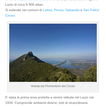
Lazio di circa 8.900 ettari.
Si estende nei comuni di
Latina
,
Ponza
,
Sabaudia
e
San Felice
Circeo
.
Veduta dal Promontorio del Circeo
E’ stata la prima area protetta a venire istituita nel Lazio nel
1934. Comprende ambienti diversi, tutti di straordinaria