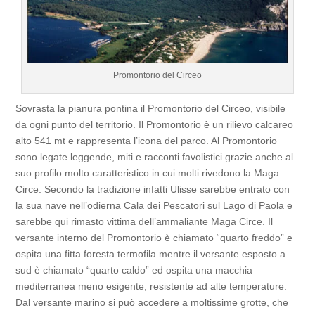
Promontorio del Circeo
Sovrasta la pianura pontina il Promontorio del Circeo, visibile
da ogni punto del territorio. Il Promontorio è un rilievo calcareo
alto 541 mt e rappresenta l’icona del parco. Al Promontorio
sono legate leggende, miti e racconti favolistici grazie anche al
suo profilo molto caratteristico in cui molti rivedono la Maga
Circe. Secondo la tradizione infatti Ulisse sarebbe entrato con
la sua nave nell’odierna Cala dei Pescatori sul Lago di Paola e
sarebbe qui rimasto vittima dell’ammaliante Maga Circe. Il
versante interno del Promontorio è chiamato “quarto freddo” e
ospita una fitta foresta termofila mentre il versante esposto a
sud è chiamato “quarto caldo” ed ospita una macchia
mediterranea meno esigente, resistente ad alte temperature.
Dal versante marino si può accedere a moltissime grotte, che