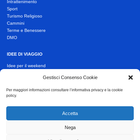
Intrattenimento
Sport
Turismo Religioso
Cammini
Terme e Benessere
DMO
IDEE DI VIAGGIO
Idee per il weekend
Gestisci Consenso Cookie
EVENTI
Per maggiori informazioni consultare l’informativa privacy e la cookie
INFO
policy.
News
Muoversi nel Lazio
Accetta
Link Utili
Identità visiva
Nega
Contatti