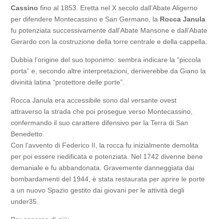
Cassino
fino al 1853. Eretta nel X secolo dall’Abate Aligerno
per difendere Montecassino e San Germano, la
Rocca Janula
fu potenziata successivamente dall’Abate Mansone e dall’Abate
Gerardo con la costruzione della torre centrale e della cappella.
Dubbia l’origine del suo toponimo: sembra indicare la “piccola
porta” e, secondo altre interpretazioni, deriverebbe da Giano la
divinità latina “protettore delle porte”.
Rocca Janula era accessibile sono dal versante ovest
attraverso la strada che poi prosegue verso Montecassino,
confermando il suo carattere difensivo per la Terra di San
Benedetto.
Con l’avvento di Federico II, la rocca fu inizialmente demolita
per poi essere riedificata e potenziata. Nel 1742 divenne bene
demaniale e fu abbandonata. Gravemente danneggiata dai
bombardamenti del 1944, è stata restaurata per aprire le porte
a un nuovo Spazio gestito dai giovani per le attività degli
under35.