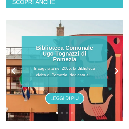
SCOPRI ANCHE
Biblioteca Comunale
Ugo Tognazzi di
Pomezia
Inaugurata nel 2005, la Biblioteca
civica di Pomezia, dedicata al...
LEGGI DI PIÙ