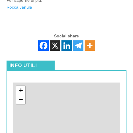
Per saperne di più:
Rocca Janula
Social share
INFO UTILI
+
−