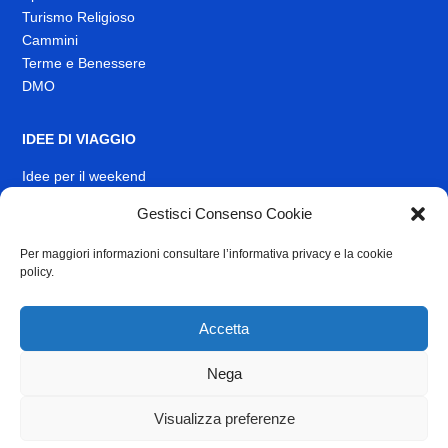
Turismo Religioso
Cammini
Terme e Benessere
DMO
IDEE DI VIAGGIO
Idee per il weekend
EVENTI
Gestisci Consenso Cookie
Per maggiori informazioni consultare l’informativa privacy e la cookie
INFO
policy.
News
Muoversi nel Lazio
Accetta
Link Utili
Identità visiva
Nega
Contatti
Visualizza preferenze
Privacy
e
Cookie Policy