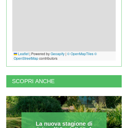
Leaflet
|
Powered by
Geoapify
|
© OpenMapTiles
©
OpenStreetMap
contributors
SCOPRI ANCHE
La nuova stagione di