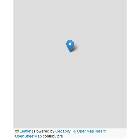
Leaflet
|
Powered by
Geoapify
|
© OpenMapTiles
©
OpenStreetMap
contributors