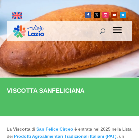
VISCOTTA SANFELICIANA
La
Viscotta
di
San Felice Circeo
è entrata nel 2025 nella Lista
dei
Prodotti Agroalimentari Tradizionali Italiani (PAT)
, un