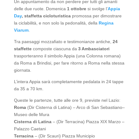
Un appuntamento da non perdere per tutti gli amanti
delle due ruote. Domenica
1 ottobre
si svolge l’
Appia
Day
,
staffetta cicloturistica
promossa per dimostrare
la ciclabilità, e non solo la pedonalità, della
Regina
Viarum
.
Tra paesaggi mozzafiato e testimonianze antiche,
24
staffette
composte ciascuna da
3 Ambasciatori
trasporteranno il simbolo Appia (una Colonna romana)
da Roma a Brindisi, per fare ritorno a Roma nella stessa
giornata.
L’intera Appia sarà completamente pedalata in 24 tappe
da 35 a 70 km.
Queste le partenze, tutte alle ore 9, previste nel Lazio:
Roma
(Dir Cisterna di Latina) – Arco di San Sebastiano–
Museo delle Mura
Cisterna di Latina
– (Dir Terracina) Piazza XIX Marzo –
Palazzo Caetani
Terracina
– (Dir Scauri) Piazza Municipio