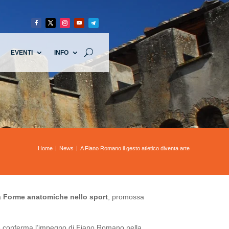
EVENTI
INFO
Home
News
A Fiano Romano il gesto atletico diventa arte
a
Forme anatomiche nello sport
, promossa
 che conferma l’impegno di Fiano Romano nella