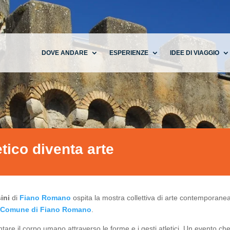
DOVE ANDARE
ESPERIENZE
IDEE DI VIAGGIO
tico diventa arte
sini
di
Fiano Romano
ospita la mostra collettiva di arte contemporane
l
Comune di Fiano Romano
.
ontare il corpo umano attraverso le forme e i gesti atletici. Un evento