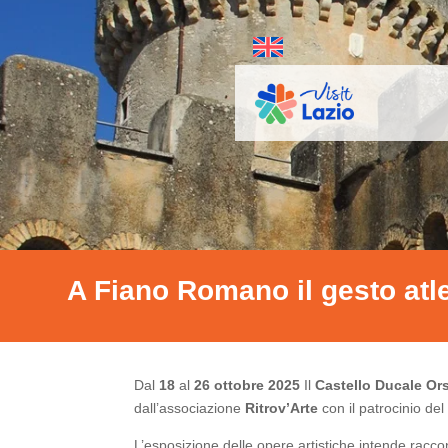
A Fiano Romano il gesto atle
Dal
18
al
26 ottobre 2025
Il
Castello Ducale Or
dall’associazione
Ritrov’Arte
con il patrocinio de
L’esposizione delle opere artistiche intende racc