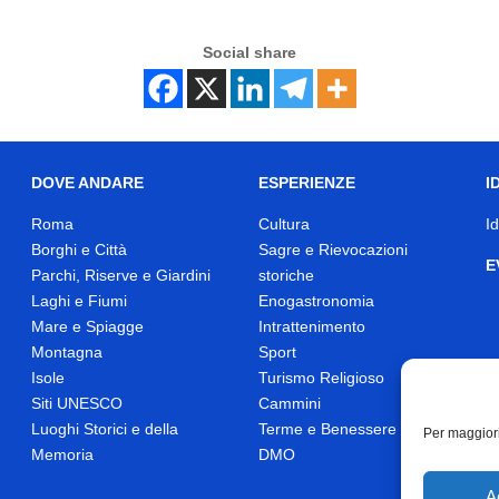
Social share
DOVE ANDARE
ESPERIENZE
I
Roma
Cultura
I
Borghi e Città
Sagre e Rievocazioni
E
Parchi, Riserve e Giardini
storiche
Laghi e Fiumi
Enogastronomia
Mare e Spiagge
Intrattenimento
Montagna
Sport
Isole
Turismo Religioso
Siti UNESCO
Cammini
Luoghi Storici e della
Terme e Benessere
Per maggiori
Memoria
DMO
A