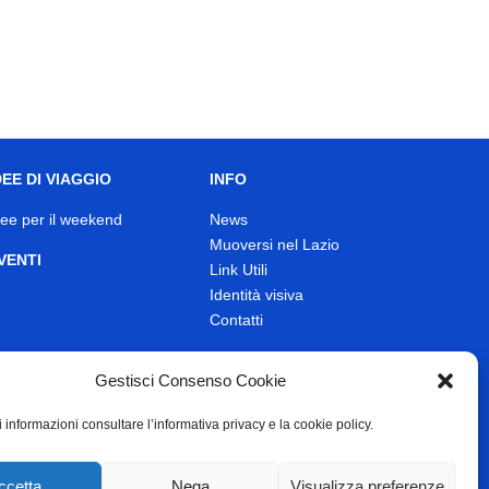
DEE DI VIAGGIO
INFO
dee per il weekend
News
Muoversi nel Lazio
VENTI
Link Utili
Identità visiva
Contatti
Gestisci Consenso Cookie
 informazioni consultare l’informativa privacy e la cookie policy.
ccetta
Nega
Visualizza preferenze