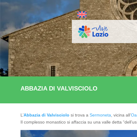
ABBAZIA DI VALVISCIOLO
L’
Abbazia di Valvisciolo
si trova a
Sermoneta
, vicina all’
Oas
Il complesso monastico si affaccia su una valle detta “dell’us