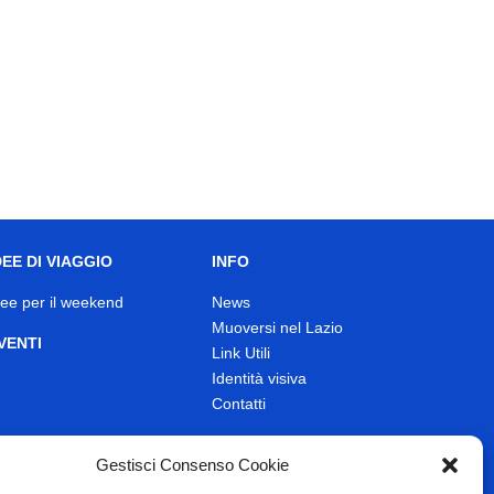
DEE DI VIAGGIO
INFO
dee per il weekend
News
Muoversi nel Lazio
VENTI
Link Utili
Identità visiva
Contatti
Gestisci Consenso Cookie