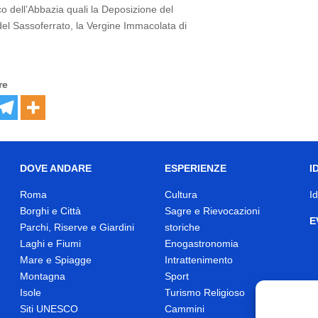
co dell’Abbazia quali la Deposizione del
 del Sassoferrato, la Vergine Immacolata di
re
DOVE ANDARE
ESPERIENZE
I
Roma
Cultura
I
Borghi e Città
Sagre e Rievocazioni
E
Parchi, Riserve e Giardini
storiche
Laghi e Fiumi
Enogastronomia
Mare e Spiagge
Intrattenimento
Montagna
Sport
Isole
Turismo Religioso
Siti UNESCO
Cammini