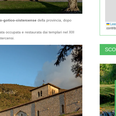
o-gotico-cistercense
della provincia, dopo
Leaf
contri
ata occupata e restaurata dai templari nel XIII
stercensi.
SCO