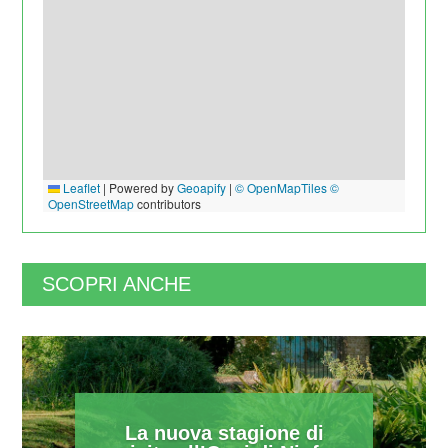
Leaflet
|
Powered by
Geoapify
|
© OpenMapTiles
©
OpenStreetMap
contributors
SCOPRI ANCHE
La nuova stagione di