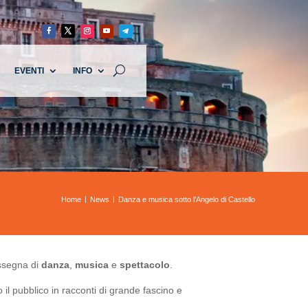
EVENTI
INFO
Home
News
Danza e musica sotto l’Angelo di Castello
assegna di
danza
,
musica
e
spettacolo
.
il pubblico in racconti di grande fascino e