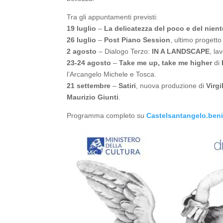
Tra gli appuntamenti previsti:
19 luglio
–
La delicatezza del poco e del nient
26 luglio
–
Post Piano Session
, ultimo progetto
2 agosto
– Dialogo Terzo:
IN A LANDSCAPE
, la
23-24 agosto
–
Take me up, take me higher
di
l’Arcangelo Michele e Tosca.
21 settembre
–
Satiri
, nuova produzione di
Virgi
Maurizio Giunti
.
Programma completo su
Castelsantangelo.benic