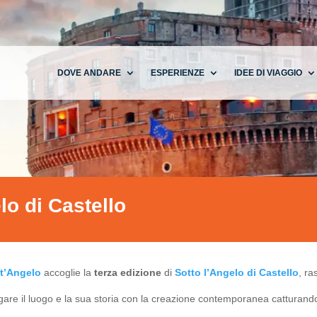
DOVE ANDARE
ESPERIENZE
IDEE DI VIAGGIO
lo di Castello
nt’Angelo
accoglie la
terza edizione
di
Sotto l’Angelo di Castello
, r
are il luogo e la sua storia con la creazione contemporanea catturando 