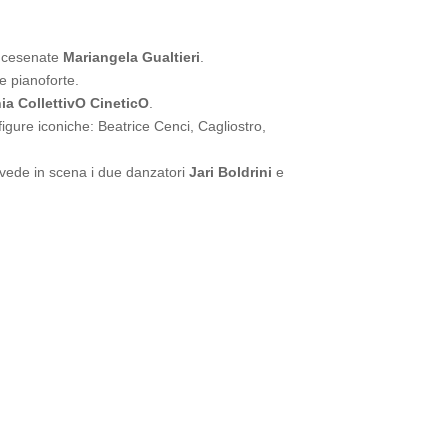
la cesenate
Mariangela Gualtieri
.
 e pianoforte.
a CollettivO CineticO
.
 figure iconiche: Beatrice Cenci, Cagliostro,
o, vede in scena i due danzatori
Jari Boldrini
e