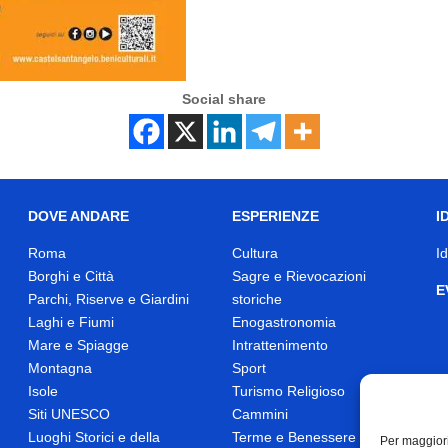
Social share
DOVE ANDARE
ESPERIENZE
I
Roma
Cultura
I
Borghi e Città
Sagre e Rievocazioni
E
Parchi, Riserve e Giardini
storiche
Laghi e Fiumi
Enogastronomia
Mare e Spiagge
Intrattenimento
Montagna
Sport
Isole
Turismo Religioso
Siti UNESCO
Cammini
Luoghi Storici e della
Terme e Benessere
Per maggiori