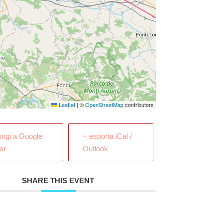
Leaflet
|
©
OpenStreetMap
contributors
ungi a Google
+ esporta iCal /
ar
Outlook
SHARE THIS EVENT