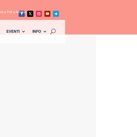
nti a Pofi e Arnara
EVENTI
INFO