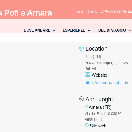
a Pofi e Arnara
Home
Evento
1° Festival dei Vianda
DOVE ANDARE
ESPERIENZE
IDEE DI VIAGGIO
Location
Pofi (FR)
Piazza Municipio, 1, 03026
Pofi FR
Website
https://comune.pofi.fr.it/
Altri luoghi
Arnara (FR)
Via dei Fossi 10 03020,
Arnara (FR)
Sito web