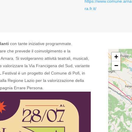
https://www.comune.arna
ra.fr.it/
danti
con tante iniziative programmate.
nare che prevede il coinvolgimento e la
+
e Arnara.
Si svolgeranno attività teatrali, musicali,
−
 e valorizzare la Via Francigena del Sud, variante
L Festival è un progetto del Comune di Pofi, in
alla Regione Lazio per la valorizzazione della
mpagnia Errare Persona.