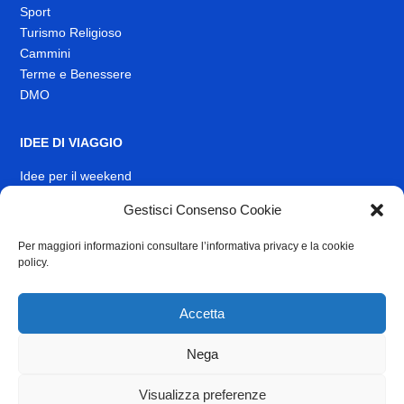
Sport
Turismo Religioso
Cammini
Terme e Benessere
DMO
IDEE DI VIAGGIO
Idee per il weekend
Gestisci Consenso Cookie
EVENTI
Per maggiori informazioni consultare l’informativa privacy e la cookie
INFO
policy.
News
Muoversi nel Lazio
Accetta
Link Utili
Identità visiva
Nega
Contatti
Visualizza preferenze