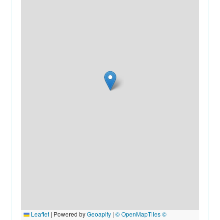
Leaflet
|
Powered by
Geoapify
|
© OpenMapTiles
©