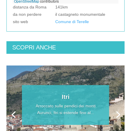
OpenStreetMap
contributors
distanza da Roma
141km
da non perdere
il castagneto monumentale
sito web
Comune di Terelle
SCOPRI ANCHE
Itri
Arroccato sulle pendici dei monti
Aurunci, Itri si estende fino al...