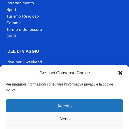
Intrattenimento
Sport
Turismo Religioso
Cammini
Terme e Benessere
DMO
IDEE DI VIAGGIO
Idee per il weekend
Gestisci Consenso Cookie
EVENTI
Per maggiori informazioni consultare l’informativa privacy e la cookie
INFO
policy.
News
Muoversi nel Lazio
Accetta
Link Utili
Identità visiva
Nega
Contatti