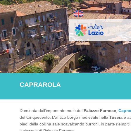
CAPRAROLA
Dominata dall’imponente mole del
Palazzo Farnese
,
Capra
del Cinquecento. L’antico borgo medievale nella
Tuscia
è at
piedi della collina sale scavalcando burroni, in parte riempiti
il piazzale di Palazzo Farnese.