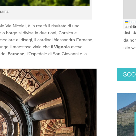
orama
Leaf
 Via Nicolai, è in realtà il risultato di uno
contri
dist. 
io borgo si divise in due rioni, Corsica e
rimediare ai disagi, il cardinal Alessandro Farnese,
da no
lungo il maestoso viale che il
Vignola
aveva
sito w
o dei
Farnese
, l’Ospedale di San Giovanni e la
SCO