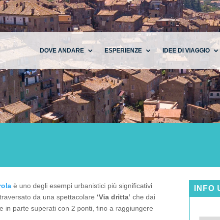
DOVE ANDARE
ESPERIENZE
IDEE DI VIAGGIO
rola
è uno degli esempi urbanistici più significativi
INFO 
traversato da una spettacolare
‘Via dritta’
che dai
 e in parte superati con 2 ponti, fino a raggiungere