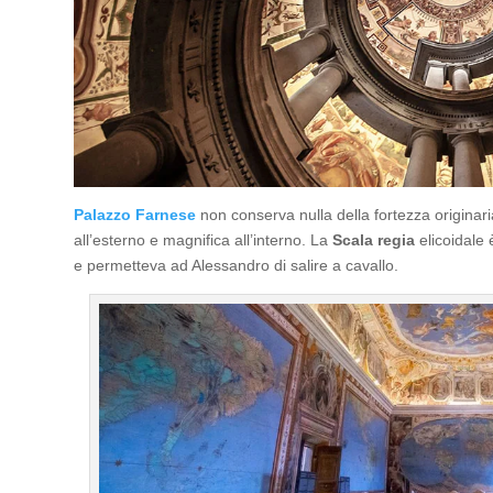
Palazzo Farnese
non conserva nulla della fortezza originari
all’esterno e magnifica all’interno. La
Scala regia
elicoidale 
e permetteva ad Alessandro di salire a cavallo.