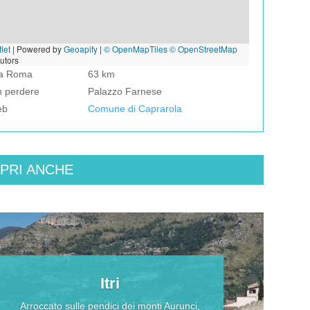
let
|
Powered by
Geoapify
|
© OpenMapTiles
© OpenStreetMap
butors
da Roma
63 km
n perdere
Palazzo Farnese
eb
Comune di Caprarola
PRI ANCHE
Itri
Arroccato sulle pendici dei monti Aurunci,