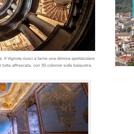
a. Il Vignola riuscì a farne una dimora spettacolare
è tutta affrescata, con 30 colonne sulla balaustra,