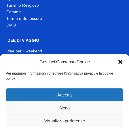
Turismo Religioso
Cammini
Terme e Benessere
DMO
IDEE DI VIAGGIO
Idee per il weekend
EVENTI
Gestisci Consenso Cookie
Per maggiori informazioni consultare l’informativa privacy e la cookie
INFO
policy.
News
Muoversi nel Lazio
Accetta
Link Utili
Identità visiva
Nega
Contatti
Visualizza preferenze