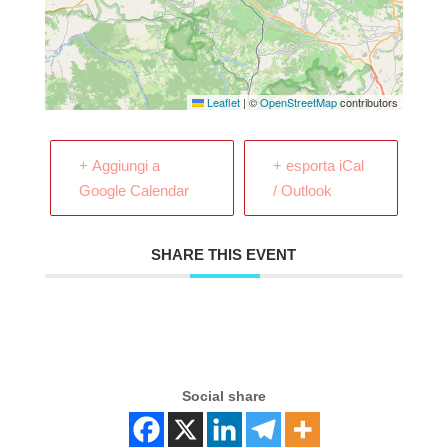
Leaflet
|
©
OpenStreetMap
contributors
+ Aggiungi a
+ esporta iCal
Google Calendar
/ Outlook
SHARE THIS EVENT
Social share