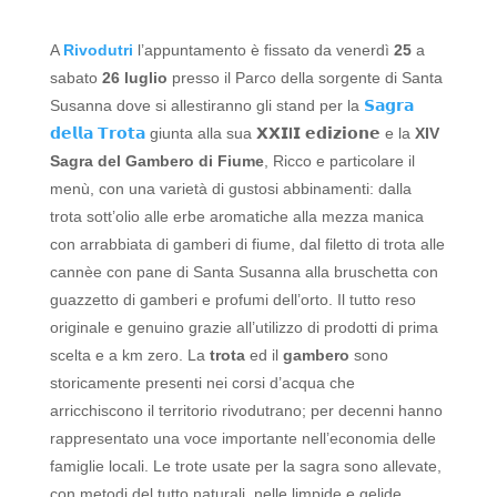
A
Rivodutri
l’appuntamento è fissato da venerdì
25
a
sabato
26 luglio
presso il Parco della sorgente di Santa
Susanna dove si allestiranno gli stand per la
𝗦𝗮𝗴𝗿𝗮
𝗱𝗲𝗹𝗹𝗮 𝗧𝗿𝗼𝘁𝗮
giunta alla sua
𝗫𝗫𝗜I𝗜
𝗲𝗱𝗶𝘇𝗶𝗼𝗻𝗲 e la
XIV
Sagra del Gambero di Fiume
,
Ricco e particolare il
menù, con una varietà di gustosi abbinamenti: dalla
trota sott’olio alle erbe aromatiche alla mezza manica
con arrabbiata di gamberi di fiume, dal filetto di trota alle
cannèe con pane di Santa Susanna alla bruschetta con
guazzetto di gamberi e profumi dell’orto.
Il tutto reso
originale e genuino grazie all’utilizzo di prodotti di prima
scelta e a km zero. La
trota
ed il
gambero
sono
storicamente presenti nei corsi d’acqua che
arricchiscono il territorio rivodutrano; per decenni hanno
rappresentato una voce importante nell’economia delle
famiglie locali. Le trote usate per la sagra sono allevate,
con metodi del tutto naturali, nelle limpide e gelide