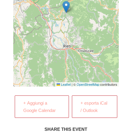
Leaflet
|
©
OpenStreetMap
contributors
+ Aggiungi a
+ esporta iCal
Google Calendar
/ Outlook
SHARE THIS EVENT