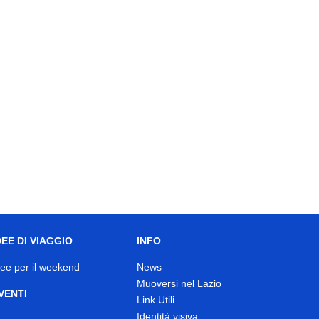
DEE DI VIAGGIO
INFO
dee per il weekend
News
Muoversi nel Lazio
VENTI
Link Utili
Identità visiva