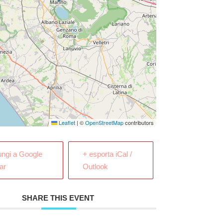
Leaflet
|
©
OpenStreetMap
contributors
ungi a Google
+ esporta iCal /
ar
Outlook
SHARE THIS EVENT