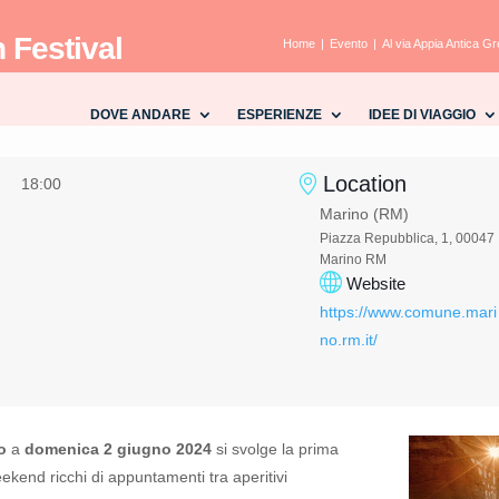
 Festival
Home
Evento
Al via Appia Antica Gr
DOVE ANDARE
ESPERIENZE
IDEE DI VIAGGIO
Location
18:00
Marino (RM)
Piazza Repubblica, 1, 00047
Marino RM
Website
https://www.comune.mari
no.rm.it/
o
a
domenica 2 giugno 2024
si svolge la prima
ekend ricchi di appuntamenti tra aperitivi