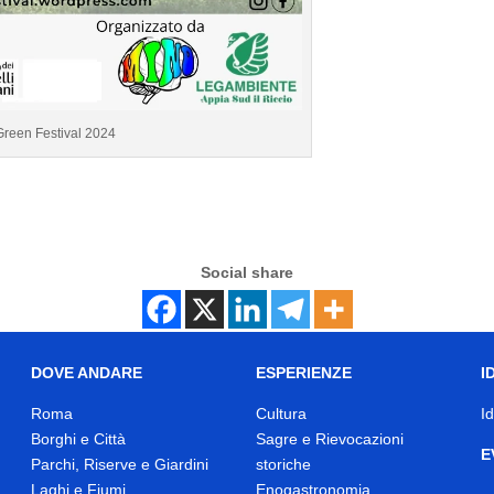
Green Festival 2024
Social share
DOVE ANDARE
ESPERIENZE
I
Roma
Cultura
I
Borghi e Città
Sagre e Rievocazioni
E
Parchi, Riserve e Giardini
storiche
Laghi e Fiumi
Enogastronomia