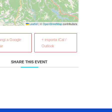
Leaflet
|
©
OpenStreetMap
contributors
ungi a Google
+ esporta iCal /
ar
Outlook
SHARE THIS EVENT