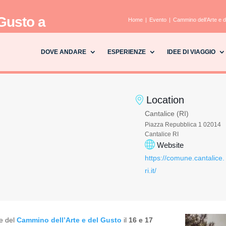
Gusto a
Home
Evento
Cammino dell’Arte e d
DOVE ANDARE
ESPERIENZE
IDEE DI VIAGGIO
Location
Cantalice (RI)
Piazza Repubblica 1 02014
Cantalice RI
Website
https://comune.cantalice.
ri.it/
ne del
Cammino dell’Arte e del Gusto
il
16 e 17