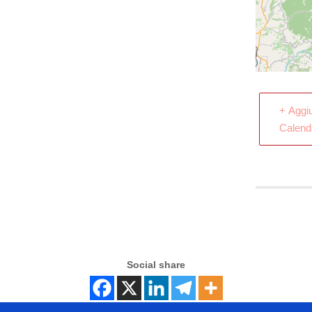
+ Aggi
Calend
Social share