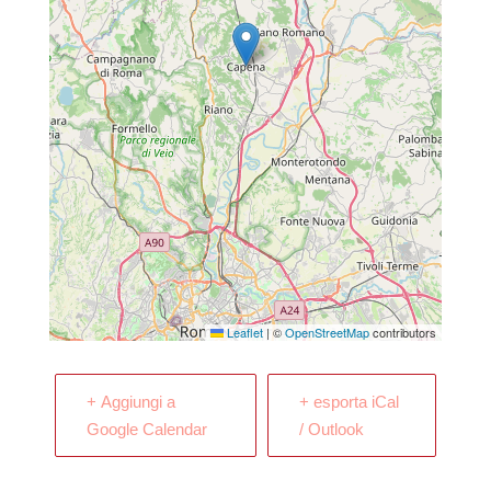
Leaflet
|
©
OpenStreetMap
contributors
+ Aggiungi a
+ esporta iCal
Google Calendar
/ Outlook