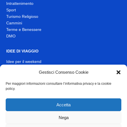
Intrattenimento
Sport
Turismo Religioso
Cammini
Terme e Benessere
DMO
IDEE DI VIAGGIO
Idee per il weekend
EVENTI
Gestisci Consenso Cookie
Per maggiori informazioni consultare l’informativa privacy e la cookie
INFO
policy.
News
Muoversi nel Lazio
Accetta
Link Utili
Identità visiva
Nega
Contatti