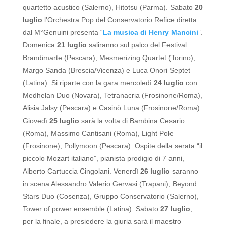
quartetto acustico (Salerno), Hitotsu (Parma). Sabato
20
luglio
l’Orchestra Pop del Conservatorio Refice diretta
dal M°Genuini presenta “
La musica di Henry Mancini
”.
Domenica
21 luglio
saliranno sul palco del Festival
Brandimarte (Pescara), Mesmerizing Quartet (Torino),
Margo Sanda (Brescia/Vicenza) e Luca Onori Septet
(Latina).
Si riparte con la gara mercoledì
24 luglio
con
Medhelan Duo (Novara), Tetranacria (Frosinone/Roma),
Alisia Jalsy (Pescara) e Casinò Luna (Frosinone/Roma).
Giovedì
25 luglio
sarà la volta di Bambina Cesario
(Roma), Massimo Cantisani (Roma), Light Pole
(Frosinone), Pollymoon (Pescara). Ospite della serata “il
piccolo Mozart italiano”, pianista prodigio di 7 anni,
Alberto Cartuccia Cingolani. Venerdì
26 luglio
saranno
in scena Alessandro Valerio Gervasi (Trapani), Beyond
Stars Duo (Cosenza), Gruppo Conservatorio (Salerno),
Tower of power ensemble (Latina). Sabato
27 luglio
,
per la finale, a presiedere la giuria sarà il maestro