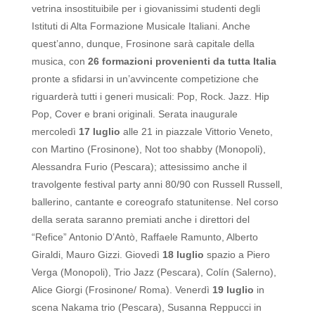
vetrina insostituibile per i giovanissimi studenti degli
Istituti di Alta Formazione Musicale Italiani.
Anche
quest’anno, dunque, Frosinone sarà capitale della
musica, con
26 formazioni provenienti da tutta Italia
pronte a sfidarsi in un’avvincente competizione che
riguarderà tutti i generi musicali: Pop, Rock. Jazz. Hip
Pop, Cover e brani originali.
Serata inaugurale
mercoledì
17 luglio
alle 21 in piazzale Vittorio Veneto,
con Martino (Frosinone), Not too shabby (Monopoli),
Alessandra Furio (Pescara); attesissimo anche il
travolgente festival party anni 80/90 con Russell Russell,
ballerino, cantante e coreografo statunitense. Nel corso
della serata saranno premiati anche i direttori del
“Refice” Antonio D’Antò, Raffaele Ramunto, Alberto
Giraldi, Mauro Gizzi. Giovedì
18 luglio
spazio a Piero
Verga (Monopoli), Trio Jazz (Pescara), Colín (Salerno),
Alice Giorgi (Frosinone/ Roma). Venerdì
19 luglio
in
scena Nakama trio (Pescara), Susanna Reppucci in