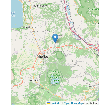
Leaflet
|
©
OpenStreetMap
contributors