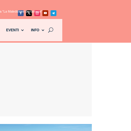
 “La Maledizione dei farnese”
EVENTI
INFO
.