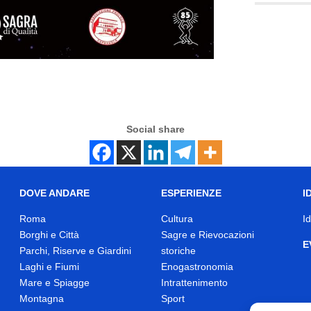
Social share
DOVE ANDARE
ESPERIENZE
I
Roma
Cultura
I
Borghi e Città
Sagre e Rievocazioni
E
Parchi, Riserve e Giardini
storiche
Laghi e Fiumi
Enogastronomia
Mare e Spiagge
Intrattenimento
Montagna
Sport