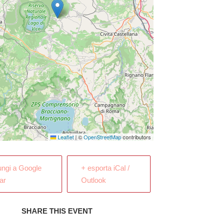
Leaflet
|
©
OpenStreetMap
contributors
ungi a Google
+ esporta iCal /
ar
Outlook
SHARE THIS EVENT