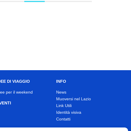
DEE DI VIAGGIO
INFO
dee per il weekend
News
Muoversi nel Lazio
VENTI
Link Utili
Identità visiva
Contatti