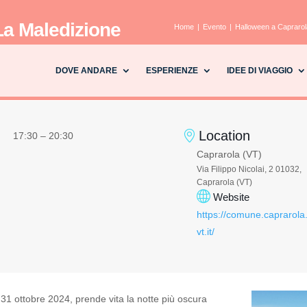
La Maledizione
Home
Evento
Halloween a Caprarola
DOVE ANDARE
ESPERIENZE
IDEE DI VIAGGIO
Location
17:30 – 20:30
Caprarola (VT)
Via Filippo Nicolai, 2 01032,
Caprarola (VT)
Website
https://comune.caprarola
vt.it/
il 31 ottobre 2024, prende vita la notte più oscura