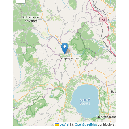
Leaflet
|
©
OpenStreetMap
contributors