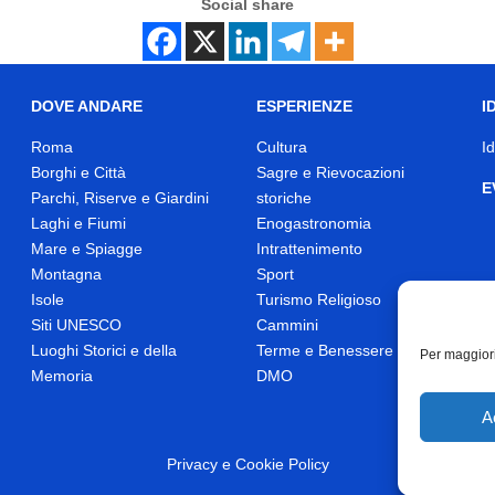
Social share
DOVE ANDARE
ESPERIENZE
I
Roma
Cultura
I
Borghi e Città
Sagre e Rievocazioni
E
Parchi, Riserve e Giardini
storiche
Laghi e Fiumi
Enogastronomia
Mare e Spiagge
Intrattenimento
Montagna
Sport
Isole
Turismo Religioso
Siti UNESCO
Cammini
Luoghi Storici e della
Terme e Benessere
Per maggiori
Memoria
DMO
A
Privacy
e
Cookie Policy