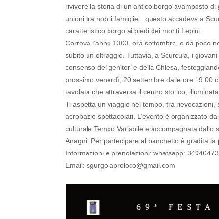
rivivere la storia di un antico borgo avamposto di
unioni tra nobili famiglie…questo accadeva a Scu
caratteristico borgo ai piedi dei monti Lepini.
Correva l’anno 1303, era settembre, e da poco ne
subito un oltraggio.
Tuttavia, a Scurcula, i giovan
consenso dei genitori e della Chiesa, festeggian
prossimo venerdì, 20 settembre dalle ore 19:00 ci
tavolata che attraversa il centro storico, illuminat
Ti aspetta un viaggio nel tempo, tra rievocazioni, s
acrobazie spettacolari.
L’evento è organizzato dal
culturale Tempo Variabile e accompagnata dallo spe
Anagni.
Per partecipare al banchetto è gradita la
Informazioni e prenotazioni: whatsapp: 3494647
Email:
sgurgolaproloco@gmail.com