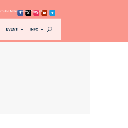
curculae Matrimonium a Sgurgola
EVENTI
INFO