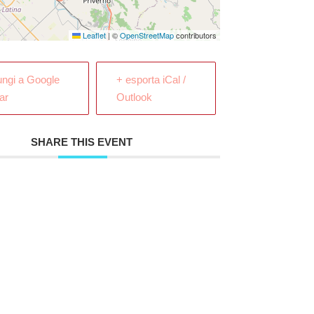
Leaflet
|
©
OpenStreetMap
contributors
ungi a Google
+ esporta iCal /
ar
Outlook
SHARE THIS EVENT