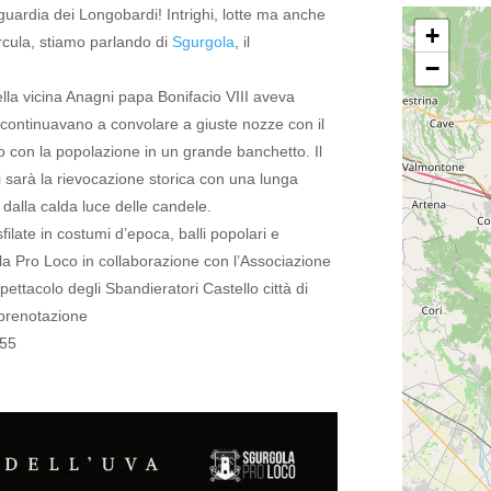
 guardia dei Longobardi!
Intrighi, lotte ma anche
+
rcula, stiamo parlando di
Sgurgola
, il
−
lla vicina Anagni papa Bonifacio VIII aveva
i continuavano a convolare a giuste nozze con il
do con la popolazione in un grande banchetto.
Il
 sarà la rievocazione storica con una lunga
a dalla calda luce delle candele.
filate in costumi d’epoca, balli popolari e
la Pro Loco in collaborazione con l’Associazione
ttacolo degli Sbandieratori Castello città di
 prenotazione
355