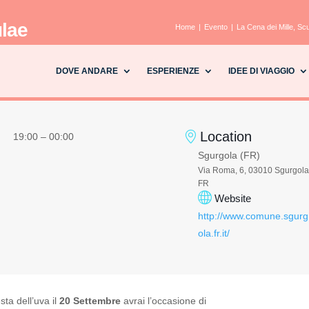
ulae
Home
Evento
La Cena dei Mille, S
a
DOVE ANDARE
ESPERIENZE
IDEE DI VIAGGIO
Location
19:00 – 00:00
Sgurgola (FR)
Via Roma, 6, 03010 Sgurgola
FR
Website
http://www.comune.sgurg
ola.fr.it/
sta dell’uva il
20 Settembre
avrai l’occasione di